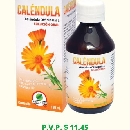
P.V.P. $ 11.45